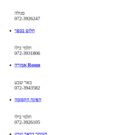
סגולה
072-3926247
חלום בכפר
תלמי בילו
072-3931806
אמורה Room
באר שבע
072-3943582
הפינה הקסומה
תלמי בילו
072-3926105
הצימר בבאר שבע