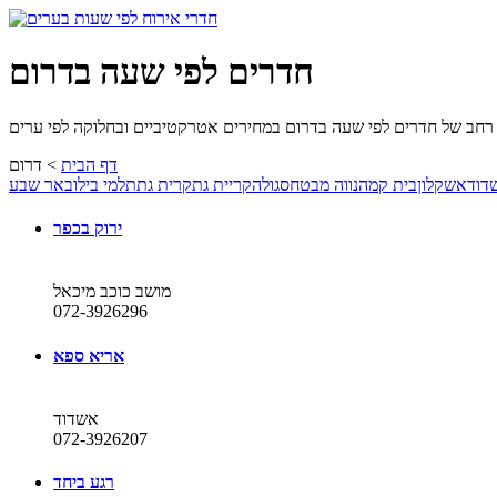
חדרים לפי שעה בדרום
דף הבית
>
דרום
דוד
אשקלון
בית קמה
נווה מבטח
סגולה
קריית גת
קרית גת
תלמי בילו
באר שבע
ירוק בכפר
מושב כוכב מיכאל
072-3926296
אריא ספא
אשדוד
072-3926207
רגע ביחד