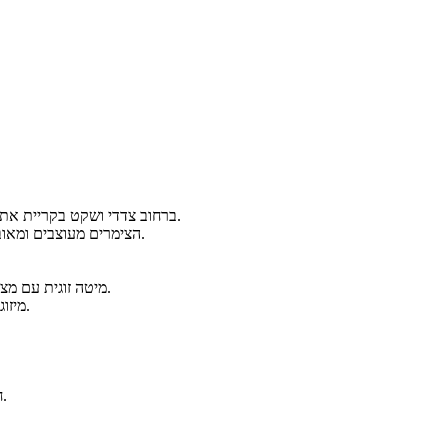
ברחוב צדדי ושקט בקריית אתא מתחם צימר לאוהבים. האירוח יעניק לכם תחושה של חופש, רוגע ושלווה.
הצימרים מעוצבים ומאובזרים על מנת שלכם לא יחסר דבר ותוכלו להינות משעות מלאות רומנטיקה.
מיטה זוגית עם מצעים רכים ונעימים, ג'קוזי מפנק/חדר רחצה מודרני, מגבות גוף ותחליבי רחצה.
מטבחון מאובזר עם פינת קפה ושתייה קרה, טלוויזיה בכבלים, DVD, מיזוג אוויר.
2 חדרי שינה, חצר צמודה, פינות ישיבה, סלון מרווח, מטבח מעוצב מעץ ועוד.