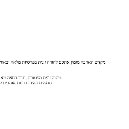
מקדש האהבה מזמין אתכם לחוויה זוגית בפרטיות מלאה ובאווירה ייחודית ורומנטית. דירת בוטיק מעוצבת ברמה גבוהה שעיצבתי במו ידיי.
מיטה זוגית מפוארת, חדר רחצה מאובזר, פינת קפה עשירה ומגוונת, מיני בר, טלוויזיה מחוברת לערוצי לוויין, סלון.
מתאים לאירוח זוגות אוהבים להשכרה לפי שעות, לאירוח אנשי עסקים ואורחים מהארץ והחו"ל כולל לינה.